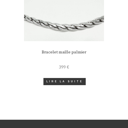
Bracelet maille palmier
399
€
LIRE LA SUITE