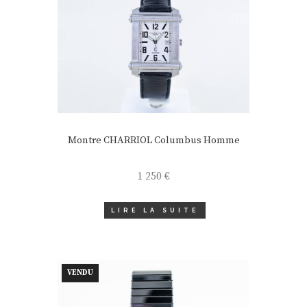
Montre CHARRIOL Columbus Homme
1 250
€
LIRE LA SUITE
VENDU