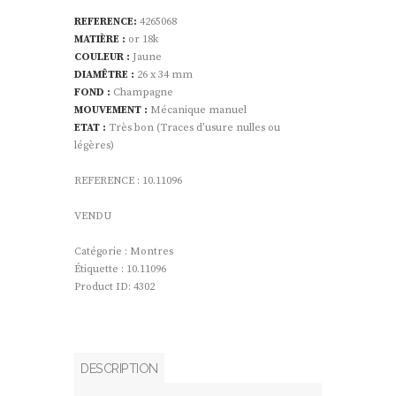
REFERENCE:
4265068
MATIÈRE :
or 18k
COULEUR :
Jaune
DIAMÊTRE :
26 x 34 mm
FOND :
Champagne
MOUVEMENT :
Mécanique manuel
ETAT :
Très bon (Traces d’usure nulles ou
légères)
REFERENCE : 10.11096
VENDU
Catégorie :
Montres
Étiquette :
10.11096
Product ID:
4302
DESCRIPTION