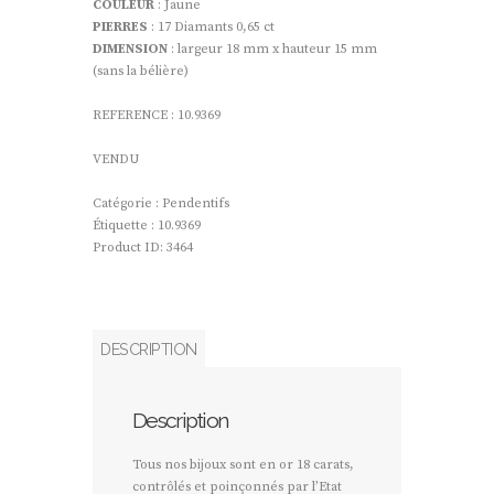
COULEUR
: Jaune
PIERRES
: 17 Diamants 0,65 ct
DIMENSION
: largeur 18 mm x hauteur 15 mm
(sans la bélière)
REFERENCE : 10.9369
VENDU
Catégorie :
Pendentifs
Étiquette :
10.9369
Product ID:
3464
DESCRIPTION
Description
Tous nos bijoux sont en or 18 carats,
contrôlés et poinçonnés par l’Etat