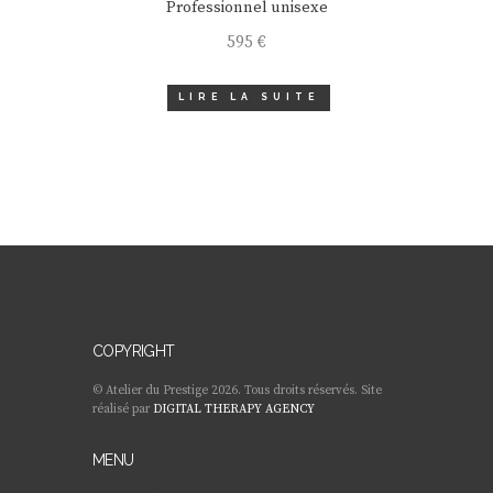
Professionnel unisexe
595
€
LIRE LA SUITE
COPYRIGHT
© Atelier du Prestige 2026. Tous droits réservés. Site
réalisé par
DIGITAL THERAPY AGENCY
MENU