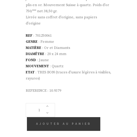
plis en or. Mouvement Suisse à quartz. Poids d’or
750/°°° net 38,50 gr.
Livrée sans coffret d’origine, sans papiers
d’origine
REF
: 701250061
GENRE
: Femme
MATIÈRE
: Or et Diamants
DIAMÊTRE
: 20 x 24 mm
FOND
: Jaune
MOUVEMENT
: Quartz
ETAT
: TRES BON (traces d’usure légères à visibles,
rayures)
REFERENCE : 10.9379
QUANTITÉ
DE
MONTRE
ZENITH
AJOUTER AU PANIER
FEMME
DIAMANTS