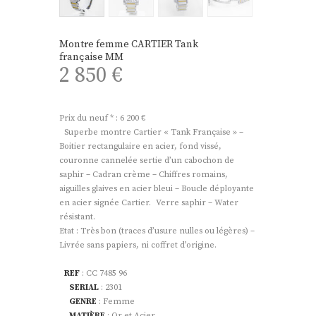
Montre femme CARTIER Tank
française MM
2 850
€
Prix du neuf * : 6 200 €
Superbe montre Cartier « Tank Française » –
Boitier rectangulaire en acier, fond vissé,
couronne cannelée sertie d’un cabochon de
saphir – Cadran crème – Chiffres romains,
aiguilles glaives en acier bleui – Boucle déployante
en acier signée Cartier. Verre saphir – Water
résistant.
Etat : Très bon (traces d’usure nulles ou légères) –
Livrée sans papiers, ni coffret d’origine.
REF
: CC 7485 96
SERIAL
: 2301
GENRE
: Femme
MATIÈRE
: Or et Acier