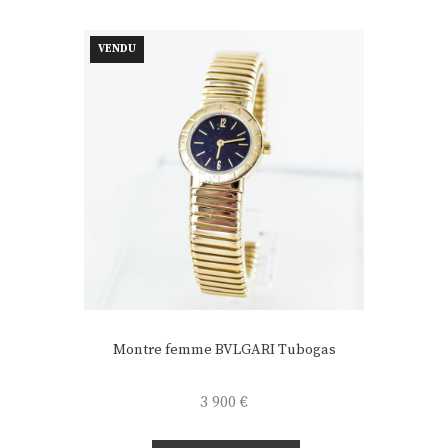
VENDU
Montre femme BVLGARI Tubogas
3 900
€