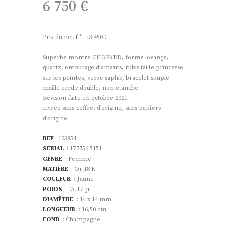
6 750
€
Prix du neuf * : 13 450 €
Superbe montre CHOPARD, forme losange,
quartz, entourage diamants, rubis taille princesse
sur les pointes, verre saphir, bracelet souple
maille corde double, non étanche.
Révision faite en octobre 2021.
Livrée sans coffret d’origine, sans papiers
d’origine.
REF
: 103854
SERIAL
: 177756 5151
GENRE
: Femme
MATIÈRE
: Or 18 K
COULEUR
: Jaune
POIDS
: 15,17 gr
DIAMÊTRE
: 14 x 14 mm
LONGUEUR
: 16,50 cm
FOND
: Champagne