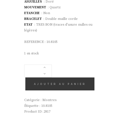
AIGUILLES
: Doré
MOUVEMENT
: Quartz
ETANCHE
: Non
BRACELET
: Double maille corde
ETAT
: TRES BON (traces d’usure nulles ou
légères)
REFERENCE : 10.8105
1 en stock
QUANTITÉ
DE
MONTRE
CHOPARD
AJOUTER AU PANIER
FEMME
Catégorie :
Montres
Étiquette :
10.8105
Product ID:
2817