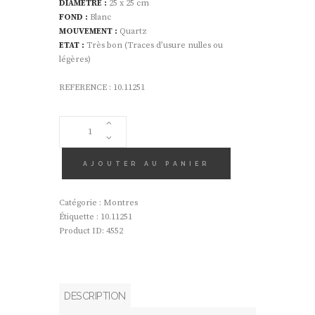
DIAMÊTRE :
25 x 25 cm
FOND :
Blanc
MOUVEMENT :
Quartz
ETAT :
Très bon (Traces d’usure nulles ou
légères)
REFERENCE : 10.11251
QUANTITÉ
DE
MONTRE
ARGENT
AJOUTER AU PANIER
925
CANYON
Catégorie :
Montres
Étiquette :
10.11251
Product ID:
4552
DESCRIPTION