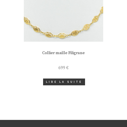
Collier maille Filigrane
699
€
LIRE LA SUITE