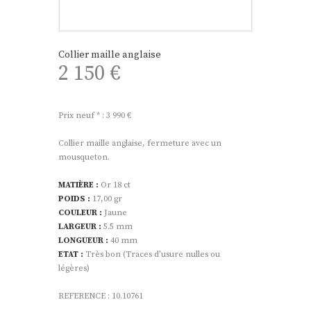
Collier maille anglaise
2 150
€
Prix neuf * : 3 990 €
Collier maille anglaise, fermeture avec un
mousqueton.
MATIÈRE :
Or 18 ct
POIDS :
17,00 gr
COULEUR :
Jaune
LARGEUR :
5.5 mm
LONGUEUR :
40 mm
ETAT :
Très bon (Traces d’usure nulles ou
légères)
REFERENCE : 10.10761