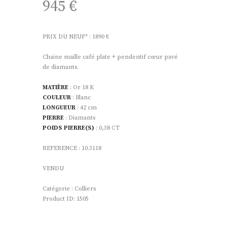
945
€
PRIX DU NEUF* : 1890 €
Chaine maille café plate + pendentif cœur pavé
de diamants.
MATIÈRE
: Or 18 K
COULEUR
: Blanc
LONGUEUR
: 42 cm
PIERRE
: Diamants
POIDS PIERRE(S)
: 0,38 CT
REFERENCE : 10.3118
VENDU
Catégorie :
Colliers
Product ID:
1505