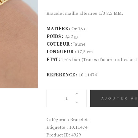
Bracelet maille alternée 1/3 2.5 MM.
MATIÈRE :
Or 18 ct
POIDS :
3,52 gr
COULEUR :
Jaune
LONGUEUR :
17,5 cm
ETAT :
Très bon (Traces d’usure nulles ou 
REFERENCE :
10.11474
QUANTITÉ
AJOUTER AU
DE
BRACELET
MAILLE
Catégorie :
Bracelets
ALTERNÉE
Étiquette :
10.11474
Product ID:
4929