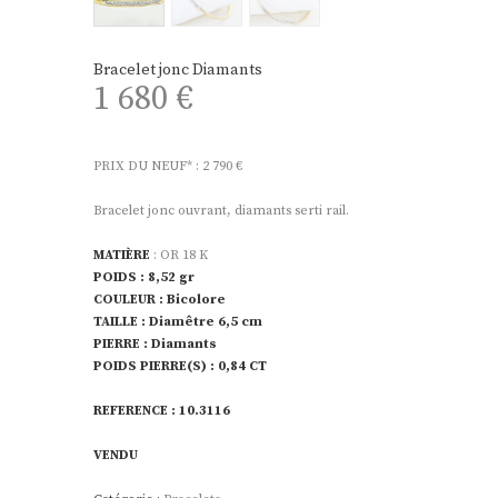
Bracelet jonc Diamants
1 680
€
PRIX DU NEUF* : 2 790 €
Bracelet jonc ouvrant, diamants serti rail.
MATIÈRE
: OR 18 K
POIDS
: 8,52 gr
COULEUR
: Bicolore
TAILLE
: Diamêtre 6,5 cm
PIERRE
: Diamants
POIDS PIERRE(S)
: 0,84 CT
REFERENCE : 10.3116
VENDU