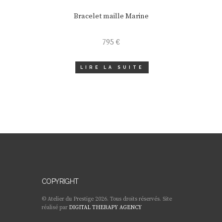
Bracelet maille Marine
795
€
LIRE LA SUITE
COPYRIGHT
© Atelier du Prestige 2026. Tous droits réservés. Site
réalisé par
DIGITAL THERAPY AGENCY