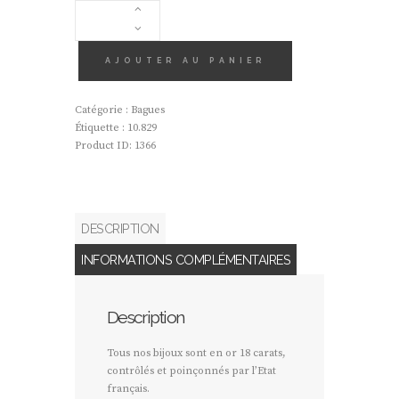
QUANTITÉ
DE
BAGUE
EMERAUDE,
AJOUTER AU PANIER
PAVAGE
DIAMANTS
Catégorie :
Bagues
Étiquette :
10.829
Product ID:
1366
DESCRIPTION
INFORMATIONS COMPLÉMENTAIRES
Description
Tous nos bijoux sont en or 18 carats,
contrôlés et poinçonnés par l’Etat
français.