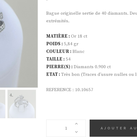
Bague originelle sertie de 40 diamants. De
extrémités.
MATIÈRE :
Or 18 ct
POIDS :
5,84 gr
COULEUR :
Blanc
TAILLE :
54
PIERRE(S) :
Diamants 0.900 ct
ETAT :
Très bon (Traces d’usure nulles ou 
REFERENCE : 10.10657
QUANTITÉ
AJOUTER AU
DE