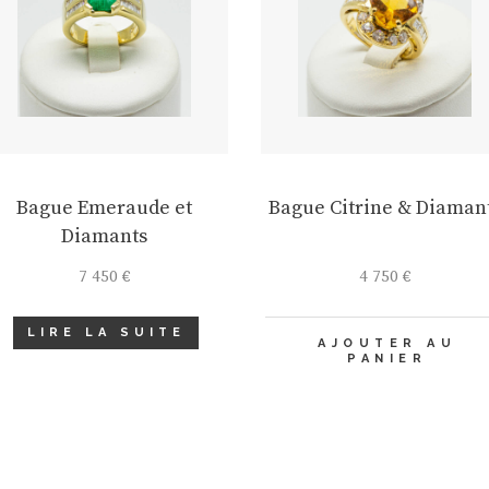
Bague Emeraude et
Bague Citrine & Diaman
Diamants
7 450
€
4 750
€
LIRE LA SUITE
AJOUTER AU
PANIER