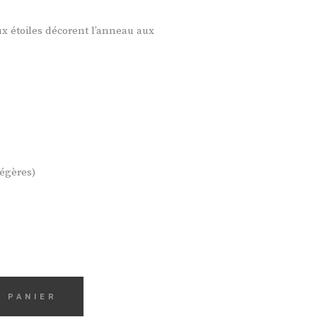
ux étoiles décorent l’anneau aux
légères)
 PANIER