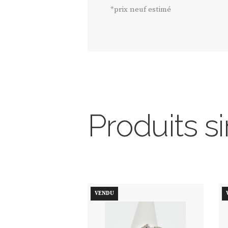
*prix neuf estimé
Produits si
VENDU