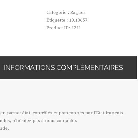
BAGUE
TOI
Catégorie :
Bagues
&
Étiquette :
10.10657
MOI
Product ID:
4241
ÉTOILES
INFORMATIONS COMPLÉMENTAIRES
 en parfait état, contrôlés et poinçonnés par l’Etat français.
otos, n’hésitez pas à nous contacter.
ande.