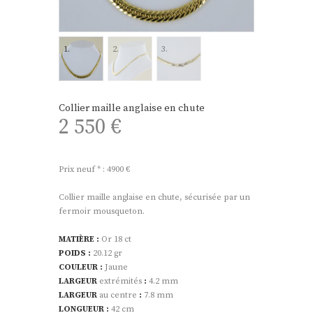
Collier maille anglaise en chute
2 550
€
Prix neuf * : 4900 €
Collier maille anglaise en chute, sécurisée par un
fermoir mousqueton.
MATIÈRE :
Or 18 ct
POIDS :
20.12 gr
COULEUR :
Jaune
LARGEUR
extrémités
:
4.2 mm
LARGEUR
au centre
:
7.8 mm
LONGUEUR :
42 cm